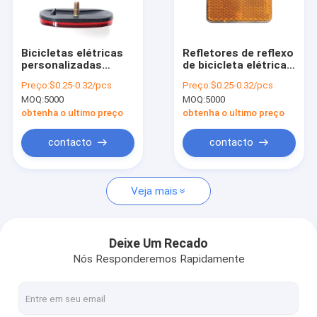
Sobre nós
Visita à fábrica
Bicicletas elétricas
Refletores de reflexo
personalizadas
de bicicleta elétrica
Controle de qualidade
Refletores
personalizados
Preço:
$0.25-0.32/pcs
Preço:
$0.25-0.32/pcs
reflectores
MOQ:
5000
MOQ:
5000
Contacte-nos
obtenha o ultimo preço
obtenha o ultimo preço
Notícias
contacto
contacto
Solicite um orçamento
Veja mais
Serviço de moldagem por injeção
Deixe Um Recado
Nós Responderemos Rapidamente
Serviço de Mecânica
serviço de fabricação de chapas