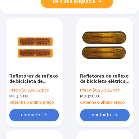
Dê a sua exigência
Refletores de reflexo
Refletores de reflexo
de bicicleta de
de bicicleta elétrica
montanha
personalizados
Preço:
$0.25-0.32/pcs
Preço:
$0.25-0.32/pcs
personalizados
MOQ:
5000
MOQ:
5000
obtenha o ultimo preço
obtenha o ultimo preço
contacto
contacto