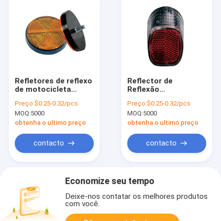
Refletores de reflexo
Reflector de
de motocicleta
Reflexão
personalizados
Personalizado
Preço:
$0.25-0.32/pcs
Preço:
$0.25-0.32/pcs
Bicicletas de
MOQ:
5000
MOQ:
5000
Montanha
obtenha o ultimo preço
obtenha o ultimo preço
contacto
contacto
Economize seu tempo
Deixe-nos contatar os melhores produtos
com você.