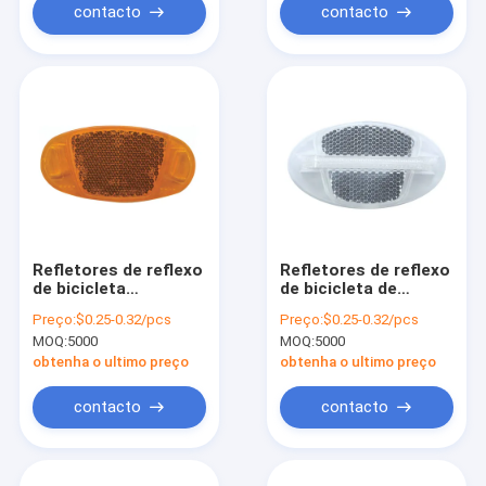
contacto
contacto
Refletores de reflexo
Refletores de reflexo
de bicicleta
de bicicleta de
personalizados
montanha
Preço:
$0.25-0.32/pcs
Preço:
$0.25-0.32/pcs
personalizados
MOQ:
5000
MOQ:
5000
obtenha o ultimo preço
obtenha o ultimo preço
contacto
contacto