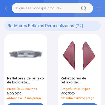
Refletores Reflexos Personalizados
(22)
Refletores de reflexo
Reflectores de
de bicicleta
reflexo de
personalizados
motocicleta elétrica
Preço:
$0.25-0.32/pcs
Preço:
$0.25-0.32/pcs
personalizáveis
MOQ:
5000
MOQ:
5000
obtenha o ultimo preço
obtenha o ultimo preço