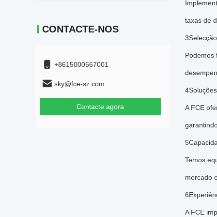
Implement
taxas de d
CONTACTE-NOS
3Selecção 
Podemos fo
+8615000567001
desempenh
sky@fce-sz.com
4Soluções
Contacte agora
A FCE ofe
garantindo
5Capacida
Temos equ
mercado e
6Experiên
A FCE imp