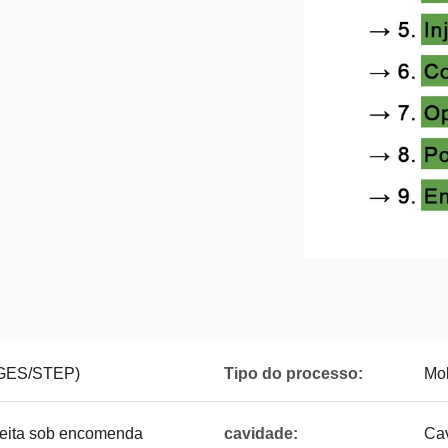
IGES/STEP)
Tipo do processo:
Mol
 feita sob encomenda
cavidade:
Cav