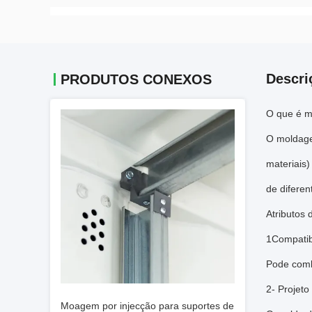
Descri
PRODUTOS CONEXOS
O que é m
O moldage
materiais)
de diferen
Atributos 
1Compatibi
Pode combi
2- Projeto
Moagem por injecção para suportes de