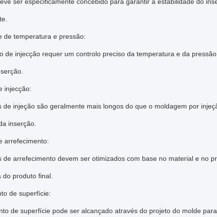
ve ser especificamente concebido para garantir a estabilidade do ins
te.
e de temperatura e pressão:
 de injecção requer um controlo preciso da temperatura e da pressão p
nserção.
 injecção:
 de injeção são geralmente mais longos do que o moldagem por injeçã
 da inserção.
 arrefecimento:
 de arrefecimento devem ser otimizados com base no material e no pr
a do produto final.
o de superfície:
to de superfície pode ser alcançado através do projeto do molde para 