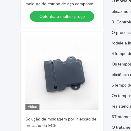
O molde de
moldura de estribo de aço composto
eficazmen
Obtenha o melhor preço
3. Control
O processo
rodeie a i
4Tempo de
Os tempos
eficiência
5Tempo de
Os tempos
resistênci
Vídeo
6Tratament
Solução de moldagem por injecção de
precisão da FCE
O tratamen