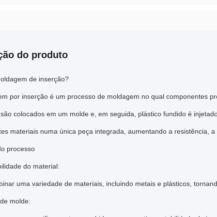
ção do produto
oldagem de inserção?
m por inserção é um processo de moldagem no qual componentes pré-f
 são colocados em um molde e, em seguida, plástico fundido é injetad
tes materiais numa única peça integrada, aumentando a resistência, a 
do processo
lidade do material:
nar uma variedade de materiais, incluindo metais e plásticos, tornan
 de molde: