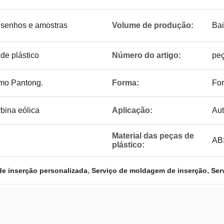
esenhos e amostras
Volume de produção:
Bai
de plástico
Número do artigo:
peç
omo Pantong.
Forma:
For
bina eólica
Aplicação:
Aut
Material das peças de
ABS
plástico:
,
,
e inserção personalizada
Serviço de moldagem de inserção
Ser