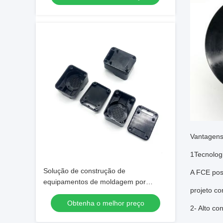
Vantagen
1Tecnologi
Solução de construção de
A FCE pos
equipamentos de moldagem por
projeto c
injecção de plástico de alta precisão
Obtenha o melhor preço
2- Alto co